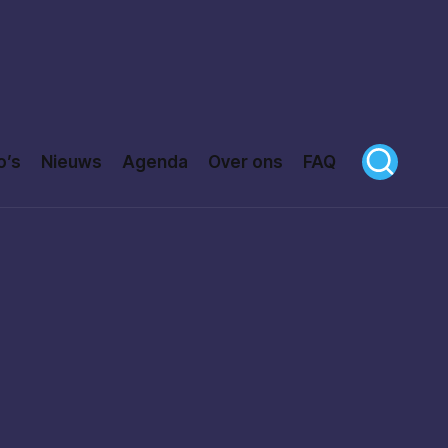
o’s
Nieuws
Agenda
Over ons
FAQ