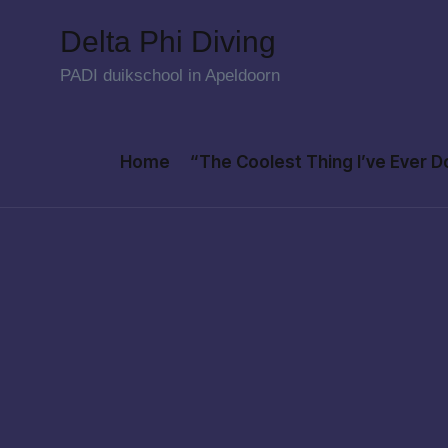
Delta Phi Diving
Skip
PADI duikschool in Apeldoorn
to
content
Home
“The Coolest Thing I’ve Ever 