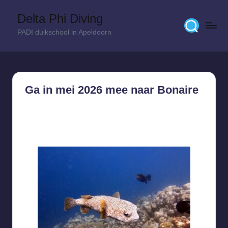
Delta Phi Diving
Skip
PADI duikschool in Apeldoorn
to
content
Ga in mei 2026 mee naar Bonaire
23 juni 2025