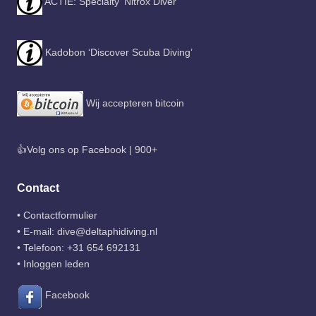
ACTIE: Specialty ‘Nitrox Diver’
Kadobon ‘Discover Scuba Diving’
Wij accepteren bitcoin
👍Volg ons op Facebook | 900+
Contact
•
Contactformulier
• E-mail:
dive@deltaphidiving.nl
• Telefoon:
+31 654 692131
•
Inloggen leden
Facebook