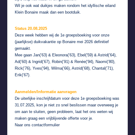
Wil je ook wat duikjes maken rondom het idyllische eiland
Klein Bonaire maak dan een bootduik.
Status 20.08.2025
Deze week hebben wij de 1e groepsboeking voor onze
(jaarlijkse) duikvakantie op Bonaire mei 2026 definitief
gemaakt.
Mee gaan Jan(’63) & Eleonora(’63), Ebel(’59) & Astrid(’64),
Ad(’60) & Ingrid(’67), Robin(’91) & Renée(’94), Naomi(’80),
Rick(’76), Yves(’94), Wilma(’66), Astrid(’68), Chantal(’71),
Erik(’67).
Aanmelden/Informatie aanvragen
De uiterlijke inschrijfdatum voor deze 1e groepsboeking was
31.07.2025, kon je niet zo snel beslissen maar overweeg je
om aan te sluiten, geen probleem, laat het ons weten wij
maken graag een vrijblijvende offerte voor je.
Naar ons
contactformulier