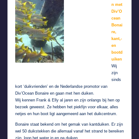
n met
Div’O
cean
Bonai
re,
kant,-
en
bootd
uiken
Wij
zijn
sinds
kort ‘duikvrienden’ en de Nederlandse promotor van
Div’Ocean Bonaire
en gaan met hen duiken.
Wij kennen Frank & Elly al jaren en zijn onlangs bij hen op
bezoek geweest. Ze hebben het piekfijn voor elkaar, alles
netjes en hun boot ligt aangemeerd aan het duikcentrum.
Bonaire staat bekend om het gemak van kantduiken. Er zijn
wel 50 duikstekken die allemaal vanaf het strand te bereiken
zijn, loop het water in en ga duiken.