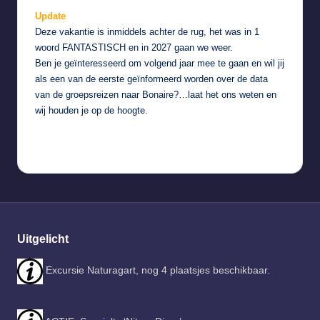
Update
Deze vakantie is inmiddels achter de rug, het was in 1
woord FANTASTISCH en in 2027 gaan we weer.
Ben je geïnteresseerd om volgend jaar mee te gaan en wil jij
als een van de eerste geïnformeerd worden over de data
van de groepsreizen naar Bonaire?…
laat het ons weten
en
wij houden je op de hoogte.
Uitgelicht
Excursie Naturagart, nog 4 plaatsjes beschikbaar.