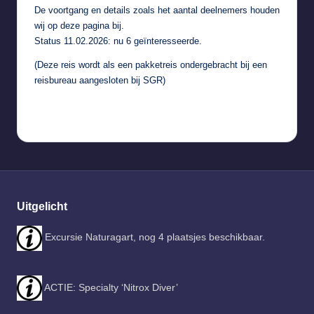
De voortgang en details zoals het aantal deelnemers houden
wij op deze pagina bij.
Status 11.02.2026: nu 6 geïnteresseerde.
(Deze reis wordt als een pakketreis ondergebracht bij een
reisbureau aangesloten bij SGR)
Uitgelicht
Excursie Naturagart, nog 4 plaatsjes beschikbaar.
ACTIE: Specialty ‘Nitrox Diver’