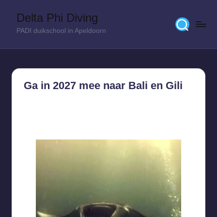
Delta Phi Diving
Skip
PADI duikschool in Apeldoorn
to
content
Ga in 2027 mee naar Bali en Gili
8 februari 2026