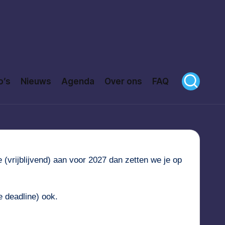
o’s
Nieuws
Agenda
Over ons
FAQ
(vrijblijvend) aan voor 2027 dan zetten we je op
e deadline) ook.