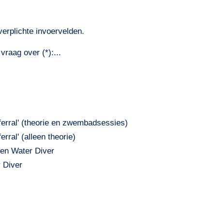
erplichte invoervelden.
vraag over (*):...
ferral' (theorie en zwembadsessies)
rral' (alleen theorie)
en Water Diver
 Diver