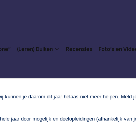
Done”
(Leren) Duiken
Recensies
Foto’s en Vide
 kunnen je daarom dit jaar helaas niet meer helpen. Meld je 
hele jaar door mogelijk en deelopleidingen (afhankelijk van j