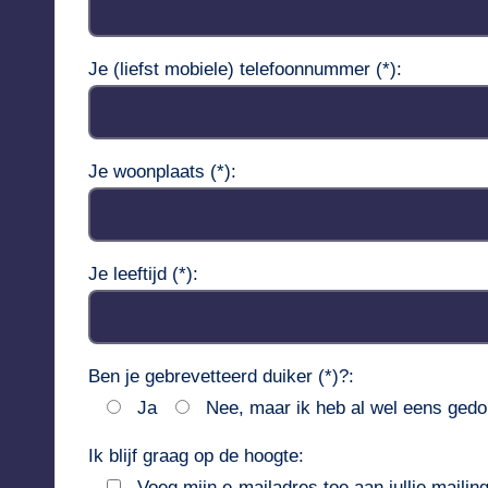
Je (liefst mobiele) telefoonnummer (*):
Je woonplaats (*):
Je leeftijd (*):
Ben je gebrevetteerd duiker (*)?:
Ja
Nee, maar ik heb al wel eens ged
Ik blijf graag op de hoogte:
Voeg mijn e-mailadres toe aan jullie maili