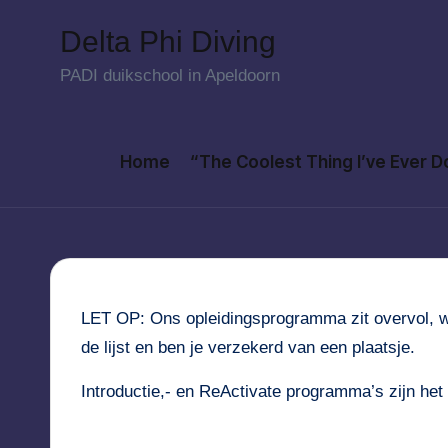
Delta Phi Diving
Skip
PADI duikschool in Apeldoorn
to
content
Home
“The Coolest Thing I’ve Ever 
LET OP: Ons opleidingsprogramma zit overvol, wij
de lijst en ben je verzekerd van een plaatsje.
Introductie,- en ReActivate programma’s zijn het 