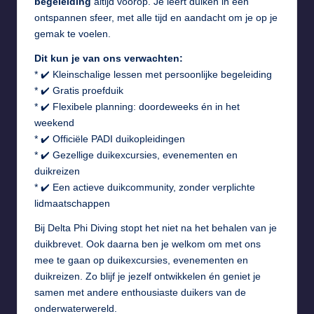
begeleiding
altijd voorop. Je leert duiken in een
ontspannen sfeer, met alle tijd en aandacht om je op je
gemak te voelen.
Dit kun je van ons verwachten:
* ✔️ Kleinschalige lessen met persoonlijke begeleiding
* ✔️ Gratis proefduik
* ✔️ Flexibele planning: doordeweeks én in het
weekend
* ✔️ Officiële PADI duikopleidingen
* ✔️ Gezellige duikexcursies, evenementen en
duikreizen
* ✔️ Een actieve duikcommunity, zonder verplichte
lidmaatschappen
Bij Delta Phi Diving stopt het niet na het behalen van je
duikbrevet. Ook daarna ben je welkom om met ons
mee te gaan op duikexcursies, evenementen en
duikreizen. Zo blijf je jezelf ontwikkelen én geniet je
samen met andere enthousiaste duikers van de
onderwaterwereld.