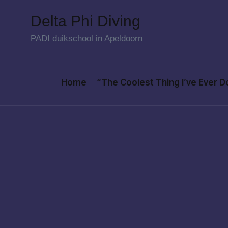
Delta Phi Diving
Skip
PADI duikschool in Apeldoorn
to
content
Home
“The Coolest Thing I’ve Ever 