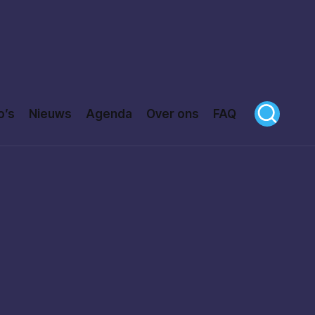
o’s
Nieuws
Agenda
Over ons
FAQ