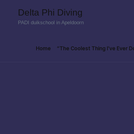
Delta Phi Diving
Skip
PADI duikschool in Apeldoorn
to
content
Home
“The Coolest Thing I’ve Ever 