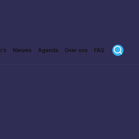
o’s
Nieuws
Agenda
Over ons
FAQ