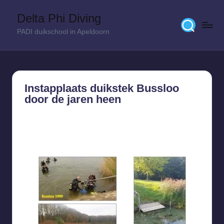
Delta Phi Diving
Skip
PADI duikschool in Apeldoorn
to
content
Instapplaats duikstek Bussloo
door de jaren heen
16 november 2020