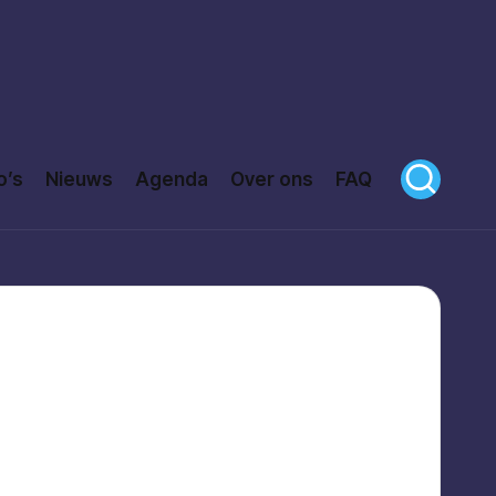
o’s
Nieuws
Agenda
Over ons
FAQ