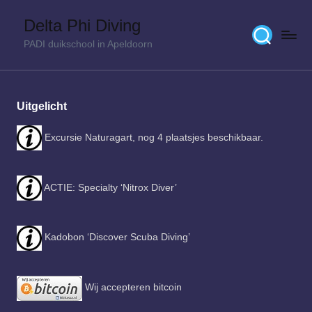
Delta Phi Diving
Skip
PADI duikschool in Apeldoorn
to
content
Uitgelicht
Excursie Naturagart, nog 4 plaatsjes beschikbaar.
ACTIE: Specialty ‘Nitrox Diver’
Kadobon ‘Discover Scuba Diving’
Wij accepteren bitcoin