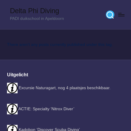
Delta Phi Diving
Skip
PADI duikschool in Apeldoorn
to
content
There aren’t any posts currently published under this tag.
Uitgelicht
Excursie Naturagart, nog 4 plaatsjes beschikbaar.
ACTIE: Specialty ‘Nitrox Diver’
Kadobon ‘Discover Scuba Diving’