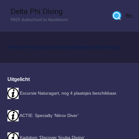
Delta Phi Diving
Skip
PADI duikschool in Apeldoorn
to
content
There aren’t any posts currently published under this tag.
Uitgelicht
Excursie Naturagart, nog 4 plaatsjes beschikbaar.
ACTIE: Specialty ‘Nitrox Diver’
Kadobon ‘Discover Scuba Diving’