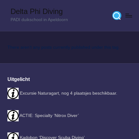
Delta Phi Diving
Skip
PADI duikschool in Apeldoorn
to
content
There aren’t any posts currently published under this tag.
Uitgelicht
Excursie Naturagart, nog 4 plaatsjes beschikbaar.
ACTIE: Specialty ‘Nitrox Diver’
Kadobon ‘Discover Scuba Diving’