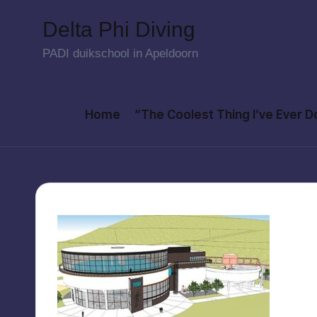
Delta Phi Diving
Skip
PADI duikschool in Apeldoorn
to
content
Home
“The Coolest Thing I’ve Ever 