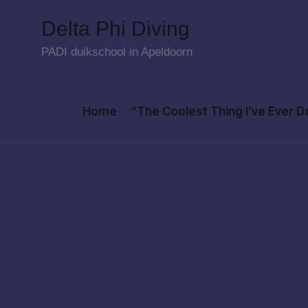
Delta Phi Diving
Skip
PADI duikschool in Apeldoorn
to
content
Home
“The Coolest Thing I’ve Ever 