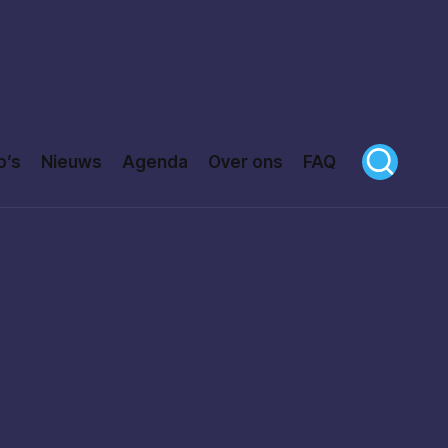
o’s
Nieuws
Agenda
Over ons
FAQ