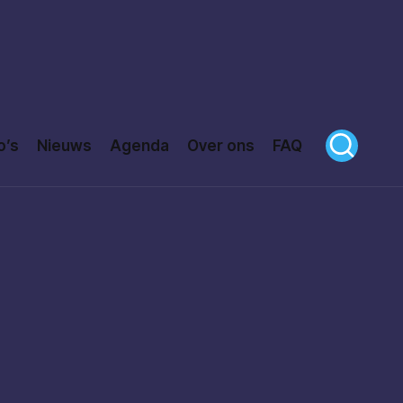
o’s
Nieuws
Agenda
Over ons
FAQ