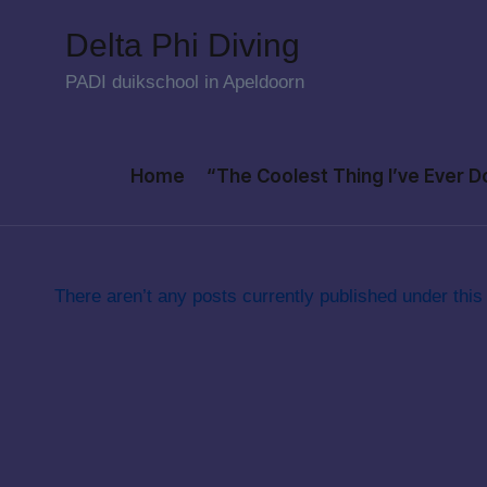
Delta Phi Diving
Skip
PADI duikschool in Apeldoorn
to
content
Home
“The Coolest Thing I’ve Ever 
There aren’t any posts currently published under this 