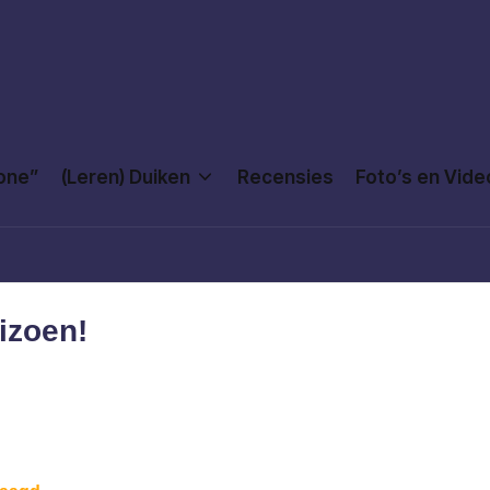
Done”
(Leren) Duiken
Recensies
Foto’s en Vide
izoen!