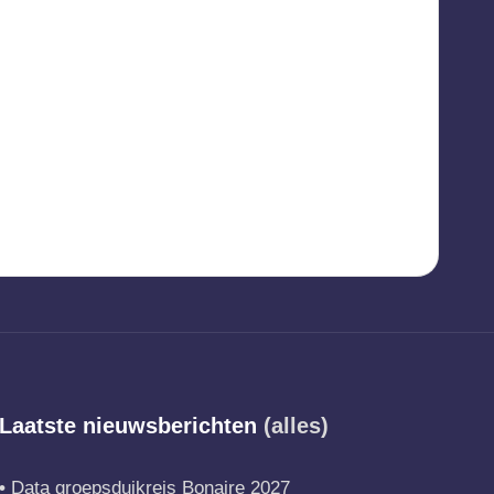
Laatste nieuwsberichten
(alles)
Data groepsduikreis Bonaire 2027