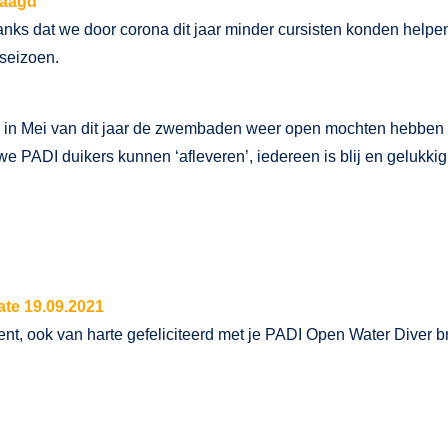
laagd
nks dat we door corona dit jaar minder cursisten konden helpe
 seizoen.
 in Mei van dit jaar de zwembaden weer open mochten hebben 
we PADI duikers kunnen ‘afleveren’, iedereen is blij en gelukkig
te 19.09.2021
ent, ook van harte gefeliciteerd met je PADI Open Water Diver br