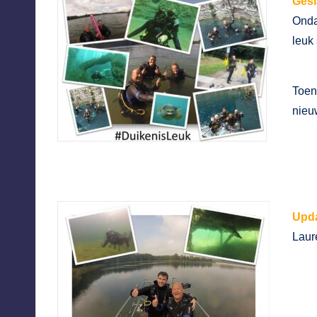
Ges
Onda
leuk
Toen
nieu
Upda
Laur