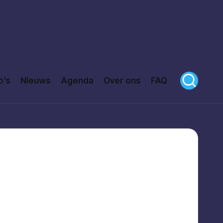
o’s
Nieuws
Agenda
Over ons
FAQ