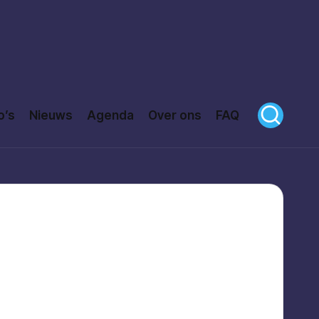
o’s
Nieuws
Agenda
Over ons
FAQ