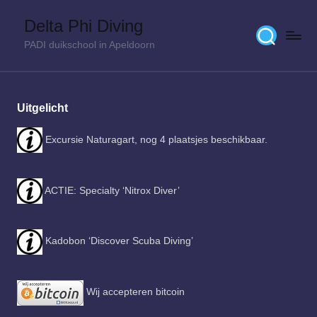
Delta Phi Diving
Skip
PADI duikschool in Apeldoorn
to
content
Uitgelicht
Excursie Naturagart, nog 4 plaatsjes beschikbaar.
ACTIE: Specialty ‘Nitrox Diver’
Kadobon ‘Discover Scuba Diving’
Wij accepteren bitcoin