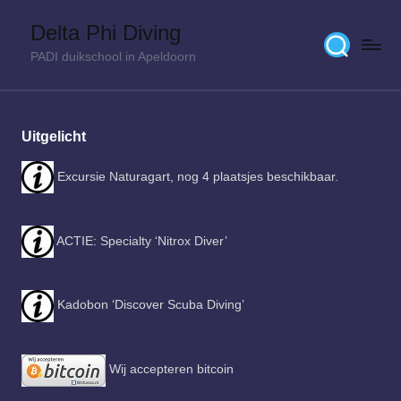
Delta Phi Diving
Skip
PADI duikschool in Apeldoorn
to
content
Uitgelicht
Excursie Naturagart, nog 4 plaatsjes beschikbaar.
ACTIE: Specialty ‘Nitrox Diver’
Kadobon ‘Discover Scuba Diving’
Wij accepteren bitcoin