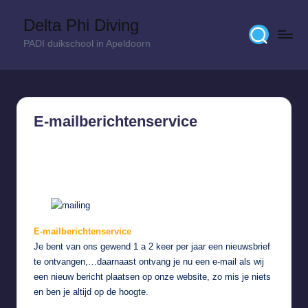
Delta Phi Diving
Skip
PADI duikschool in Apeldoorn
to
content
E-mailberichtenservice
12 augustus 2016
E-mailberichtenservice
Je bent van ons gewend 1 a 2 keer per jaar een nieuwsbrief
te ontvangen,…daarnaast ontvang je nu een e-mail als wij
een nieuw bericht plaatsen op onze website, zo mis je niets
en ben je altijd op de hoogte.