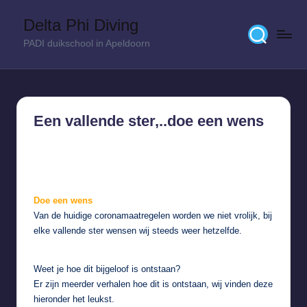
Delta Phi Diving
Skip
PADI duikschool in Apeldoorn
to
content
Een vallende ster,..doe een wens
11 januari 2022
Doe een wens
Van de huidige coronamaatregelen worden we niet vrolijk, bij
elke vallende ster wensen wij steeds weer hetzelfde.
Weet je hoe dit bijgeloof is ontstaan?
Er zijn meerder verhalen hoe dit is ontstaan, wij vinden deze
hieronder het leukst.