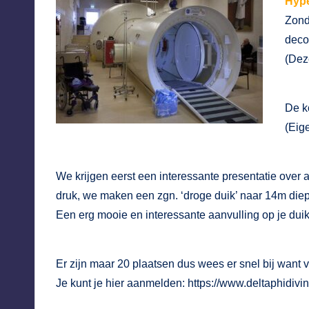
Hype
Zond
deco
(Dez
De k
(Eig
We krijgen eerst een interessante presentatie ove
druk, we maken een zgn. ‘droge duik’ naar 14m diep
Een erg mooie en interessante aanvulling op je dui
Er zijn maar 20 plaatsen dus wees er snel bij want vo
Je kunt je hier aanmelden:
https://www.deltaphidivin