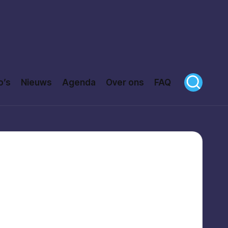
o’s
Nieuws
Agenda
Over ons
FAQ