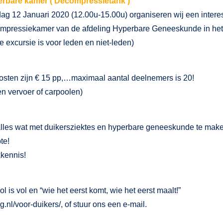
rbare kamer (‘Decompressietank’)
ag 12 Januari 2020 (12.00u-15.00u) organiseren wij een intere
mpressiekamer van de afdeling Hyperbare Geneeskunde in he
e excursie is voor leden en niet-leden)
osten zijn € 15 pp,…maximaal aantal deelnemers is 20!
en vervoer of carpoolen)
r alles wat met duikersziektes en hyperbare geneeskunde te ma
te!
kkennis!
l is vol en “wie het eerst komt, wie het eerst maalt!”
g.nl/voor-duikers/
, of
stuur ons een e-mail.