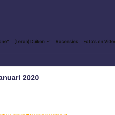
Done”
(Leren) Duiken
Recensies
Foto’s en Vide
anuari 2020