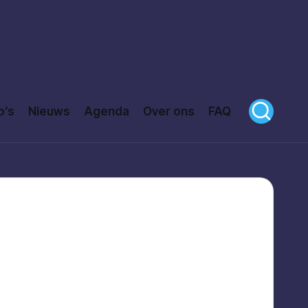
o’s
Nieuws
Agenda
Over ons
FAQ