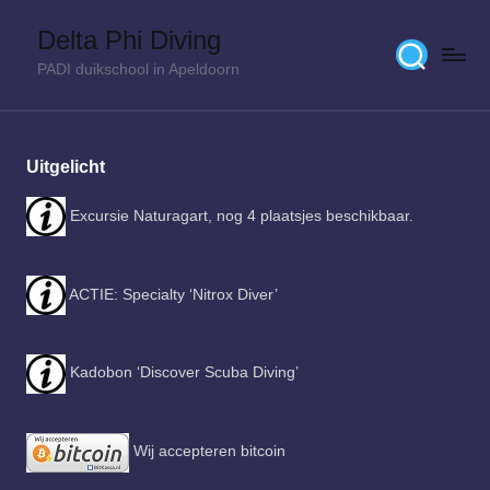
Delta Phi Diving
Skip
PADI duikschool in Apeldoorn
to
content
Uitgelicht
Excursie Naturagart, nog 4 plaatsjes beschikbaar.
ACTIE: Specialty ‘Nitrox Diver’
Kadobon ‘Discover Scuba Diving’
Wij accepteren bitcoin