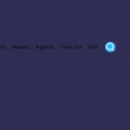
o’s
Nieuws
Agenda
Over ons
FAQ