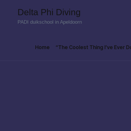
Delta Phi Diving
Skip
PADI duikschool in Apeldoorn
to
content
Home
“The Coolest Thing I’ve Ever 