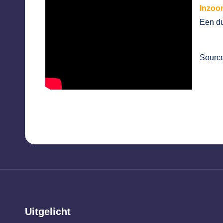
Inzoo
Een du
Source
Uitgelicht