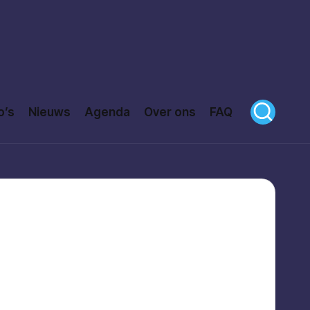
o’s
Nieuws
Agenda
Over ons
FAQ