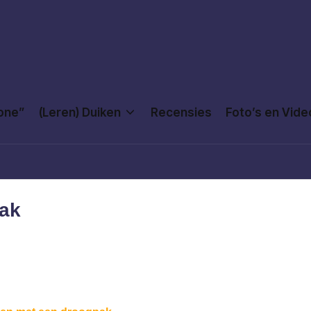
Done”
(Leren) Duiken
Recensies
Foto’s en Vide
pak