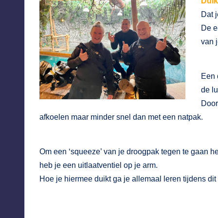
Duik
Dat j
De ee
van j
Een 
de l
Door 
afkoelen maar minder snel dan met een natpak.
Om een ‘squeeze’ van je droogpak tegen te gaan heb j
heb je een uitlaatventiel op je arm.
Hoe je hiermee duikt ga je allemaal leren tijdens d