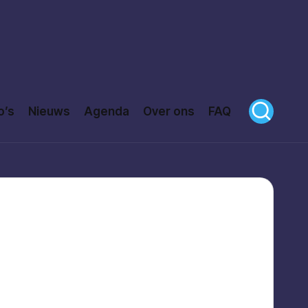
o’s
Nieuws
Agenda
Over ons
FAQ