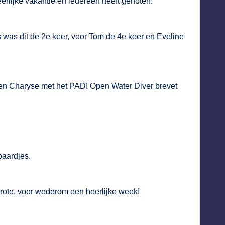
erlijke vakantie en iedereen heeft genoten.
s was dit de 2e keer, voor Tom de 4e keer en Eveline
a en Charyse met het PADI Open Water Diver brevet
paardjes.
ote, voor wederom een heerlijke week!