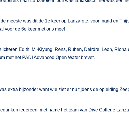
roepsreis naar Lanzarote in Juli was fantastisch, het was een he
 de meeste was dit de 1e keer op Lanzarote, voor Ingrid en Thij
 al voor de 6e keer met ons mee!
feliciteren Edith, Mi-Kiyung, Rens, Ruben, Deirdre, Leon, Rion
om met het PADI Advanced Open Water brevet.
was extra bijzonder want wie ziet er nu tijdens de opleiding Zee
bedanken iedereen, met name het team van Dive College Lanzar