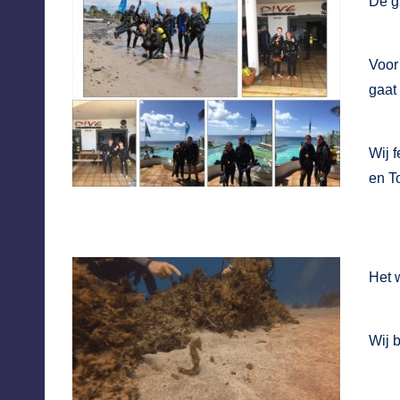
De g
Voor
gaat
Wij 
en T
Het 
Wij 