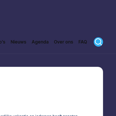
o’s
Nieuws
Agenda
Over ons
FAQ