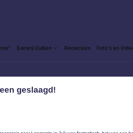
Done”
(Leren) Duiken
Recensies
Foto’s en Vide
reen geslaagd!