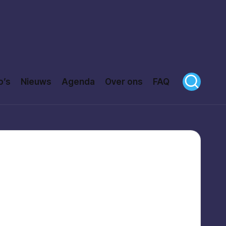
o’s
Nieuws
Agenda
Over ons
FAQ