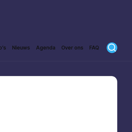
o’s
Nieuws
Agenda
Over ons
FAQ