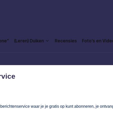
Done”
(Leren) Duiken
Recensies
Foto’s en Vide
rvice
berichtenservice waar je je gratis op kunt abonneren, je ontvan