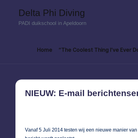
Delta Phi Diving
Skip
PADI duikschool in Apeldoorn
to
content
Home
“The Coolest Thing I’ve Ever 
NIEUW: E-mail berichtense
4 juli 2014
Vanaf 5 Juli 2014 testen wij een nieuwe manier van 