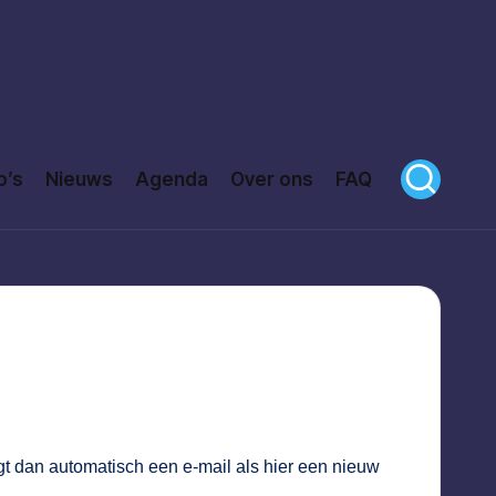
o’s
Nieuws
Agenda
Over ons
FAQ
gt dan automatisch een e-mail als hier een nieuw