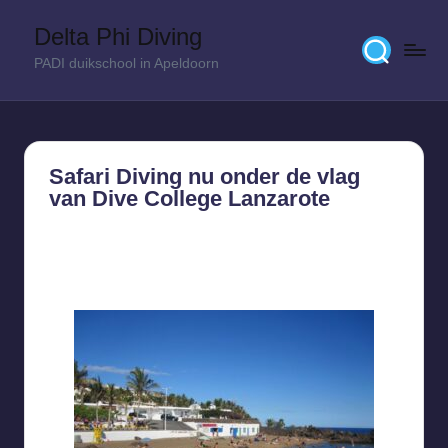
Delta Phi Diving
Skip
PADI duikschool in Apeldoorn
to
content
Safari Diving nu onder de vlag
van Dive College Lanzarote
3 augustus 2020