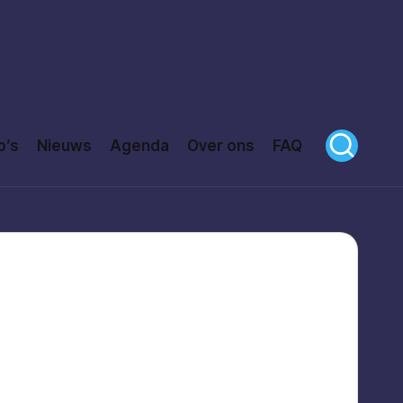
o’s
Nieuws
Agenda
Over ons
FAQ