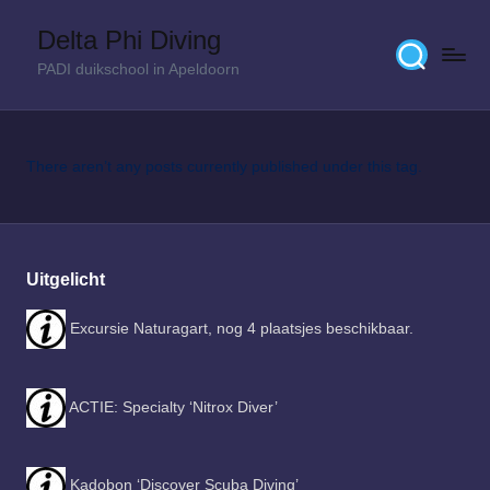
Delta Phi Diving
Skip
PADI duikschool in Apeldoorn
to
content
There aren’t any posts currently published under this tag.
Uitgelicht
Excursie Naturagart, nog 4 plaatsjes beschikbaar.
ACTIE: Specialty ‘Nitrox Diver’
Kadobon ‘Discover Scuba Diving’