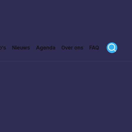
o’s
Nieuws
Agenda
Over ons
FAQ