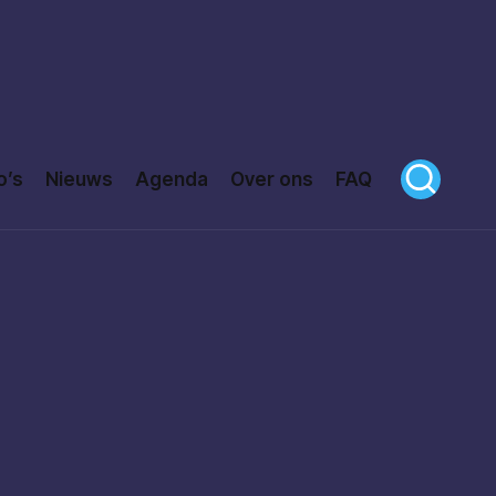
o’s
Nieuws
Agenda
Over ons
FAQ