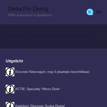
Delta Phi Diving
Skip
PADI duikschool in Apeldoorn
to
content
There aren’t any posts currently published under this tag.
Uitgelicht
Excursie Naturagart, nog 4 plaatsjes beschikbaar.
ACTIE: Specialty ‘Nitrox Diver’
Kadobon ‘Discover Scuba Diving’