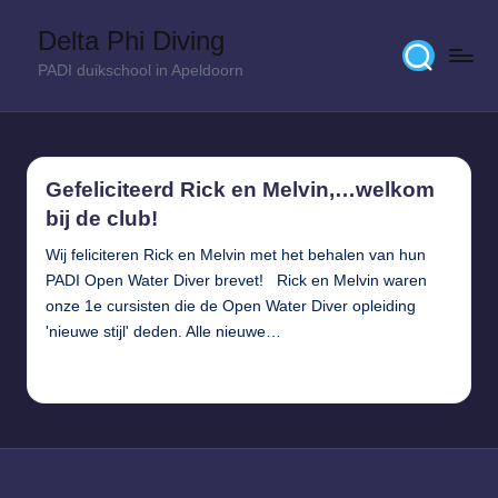
Delta Phi Diving
Skip
PADI duikschool in Apeldoorn
to
content
Gefeliciteerd Rick en Melvin,…welkom
bij de club!
Wij feliciteren Rick en Melvin met het behalen van hun
PADI Open Water Diver brevet! Rick en Melvin waren
onze 1e cursisten die de Open Water Diver opleiding
'nieuwe stijl' deden. Alle nieuwe…
Verder lezen...