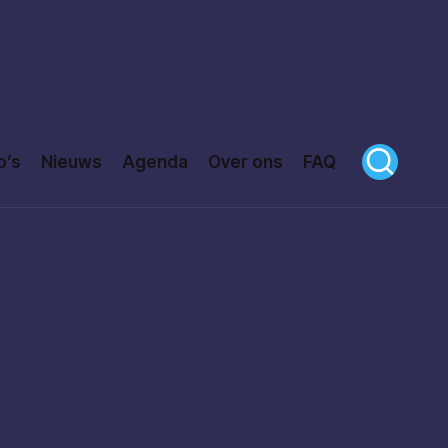
o’s
Nieuws
Agenda
Over ons
FAQ