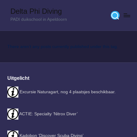
Delta Phi Diving
Skip
PADI duikschool in Apeldoorn
to
content
There aren’t any posts currently published under this tag.
Uitgelicht
Excursie Naturagart, nog 4 plaatsjes beschikbaar.
ACTIE: Specialty ‘Nitrox Diver’
Kadobon ‘Discover Scuba Diving’