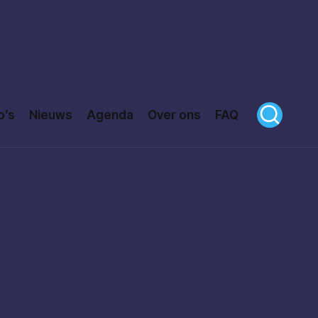
o’s
Nieuws
Agenda
Over ons
FAQ