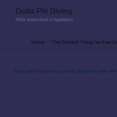
Delta Phi Diving
Skip
PADI duikschool in Apeldoorn
to
content
Home
“The Coolest Thing I’ve Ever 
There aren’t any posts currently published under this 