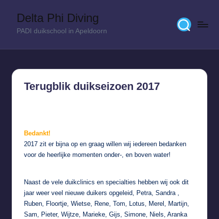
Delta Phi Diving
Skip
PADI duikschool in Apeldoorn
to
content
Terugblik duikseizoen 2017
23 december 2017
Bedankt!
2017 zit er bijna op en graag willen wij iedereen bedanken
voor de heerlijke momenten onder-, en boven water!
Naast de vele duikclinics en specialties hebben wij ook dit
jaar weer veel nieuwe duikers opgeleid, Petra, Sandra ,
Ruben, Floortje, Wietse, Rene, Tom, Lotus, Merel, Martijn,
Sam, Pieter, Wijtze, Marieke, Gijs, Simone, Niels, Aranka