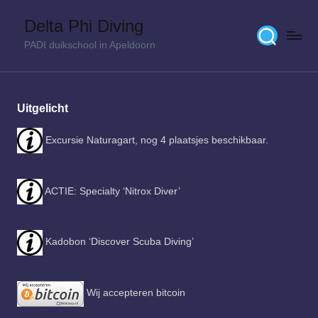
Delta Phi Diving
Skip
PADI duikschool in Apeldoorn
to
content
Uitgelicht
Excursie Naturagart, nog 4 plaatsjes beschikbaar.
ACTIE: Specialty ‘Nitrox Diver’
Kadobon ‘Discover Scuba Diving’
Wij accepteren bitcoin