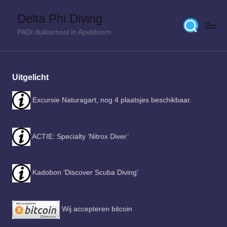
Delta Phi Diving
Skip
PADI duikschool in Apeldoorn
to
content
Uitgelicht
Excursie Naturagart, nog 4 plaatsjes beschikbaar.
ACTIE: Specialty ‘Nitrox Diver’
Kadobon ‘Discover Scuba Diving’
Wij accepteren bitcoin