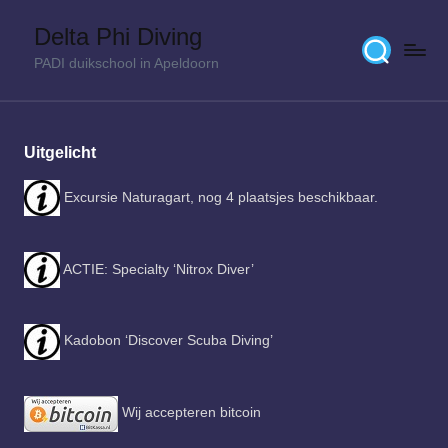
Delta Phi Diving
Skip
PADI duikschool in Apeldoorn
to
content
Uitgelicht
Excursie Naturagart, nog 4 plaatsjes beschikbaar.
ACTIE: Specialty ‘Nitrox Diver’
Kadobon ‘Discover Scuba Diving’
Wij accepteren bitcoin