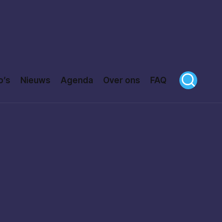
o’s
Nieuws
Agenda
Over ons
FAQ