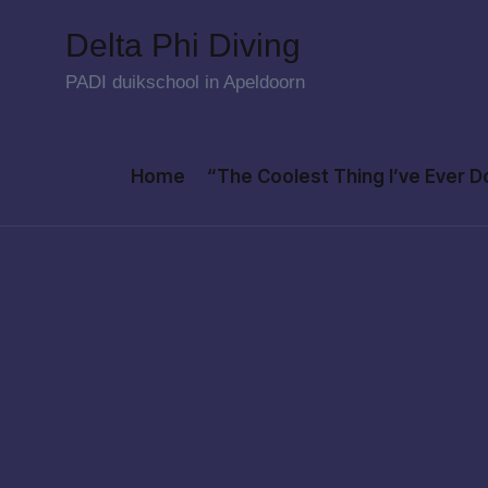
Delta Phi Diving
Skip
PADI duikschool in Apeldoorn
to
content
Home
“The Coolest Thing I’ve Ever 