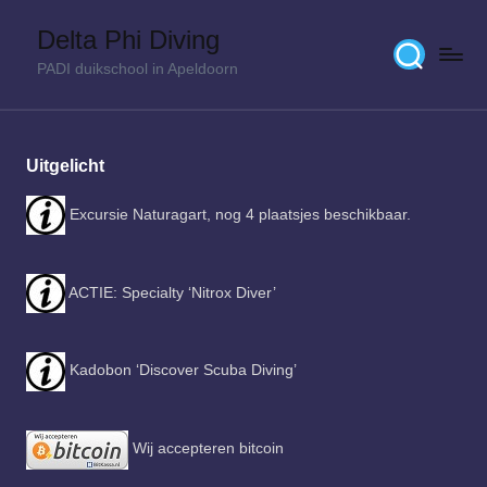
Delta Phi Diving
Skip
PADI duikschool in Apeldoorn
to
content
Uitgelicht
Excursie Naturagart, nog 4 plaatsjes beschikbaar.
ACTIE: Specialty ‘Nitrox Diver’
Kadobon ‘Discover Scuba Diving’
Wij accepteren bitcoin