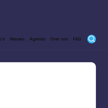
o’s
Nieuws
Agenda
Over ons
FAQ