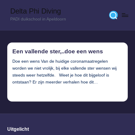
Delta Phi Diving
Skip
PADI duikschool in Apeldoorn
to
content
Een vallende ster,..doe een wens
Doe een wens Van de huidige coronamaatregelen
worden we niet vrolijk, bij elke vallende ster wensen wij
steeds weer hetzelfde. Weet je hoe dit bijgeloof is
ontstaan? Er zijn meerder verhalen hoe dit…
Verder lezen...
Uitgelicht